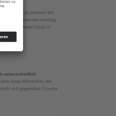
Spezial wurde prämiert mit
n von €uro, €uro am Sonntag,
1 für die besten Fonds in
k unterschiedlich
ter einen Mitarbeiter, der
pricht sich gegenüber Citywire