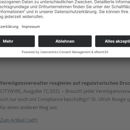
FundAwards 2022
€uro AM SONNTAG, Ausgabe 07 – KR FONDS Deutsche Aktien 
dem FundAward. Eine Auszeichnung, die von den Redaktione
Börse-Online und TIAM-FundResearch zum Stichtag 31.12.202
Deutschland für das Jahr 2022 vergeben wurde.
Zum Artikel (.pdf)
Vermögensverwalter reagieren auf regulatorischen Druc
CITYWIRE, Ausgabe 71/2021 – Braucht jeder Vermögensverwal
sich nur noch mit Compliance beschäftigt? Dr. Ulrich Ronge s
für einen anderen Weg aus.
Zum Artikel (.pdf)