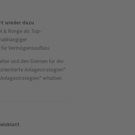
rt wieder dazu
l & Ronge als Top-
unabhängiger
 für Vermögensaufbau.
lter und den Sternen für die
rientierte Anlagestrategien“
 Anlagestrategien“ erhalten.
elsblatt