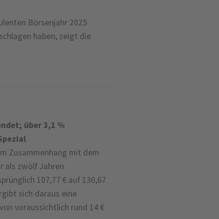
bulenten Börsenjahr 2025
chlagen haben, zeigt die
endet; über 3,1 %
Spezial
n im Zusammenhang mit dem
 als zwölf Jahren
prünglich 107,77 € auf 130,67
rgibt sich daraus eine
von voraussichtlich rund 14 €