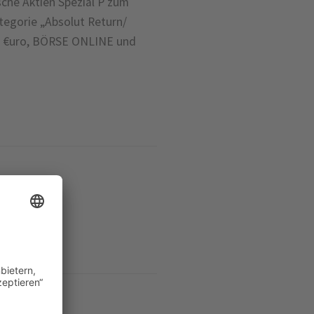
he Aktien Spezial P zum
tegorie „Absolut Return/
en €uro, BÖRSE ONLINE und
altung