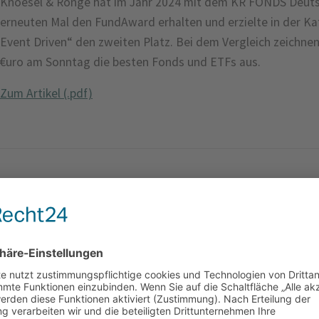
Knoesel & Ronge hat im Jahr 2024 mit dem KR FONDS Deutsc
erneuten Mal den FundAward erhalten und erzielte in der Ka
Event Driven“ den zweiten Platz. Bei dem Vergleich zeichn
€uro am Sonntag die besten Fonds und ETFs aus.
Zum Artikel (.pdf)
Investmentvirtuosen der unabhängigen Vermögensverw
€uro spezial 2022 – Knoesel & Ronge im Porträt
Zum Artikel (.pdf)