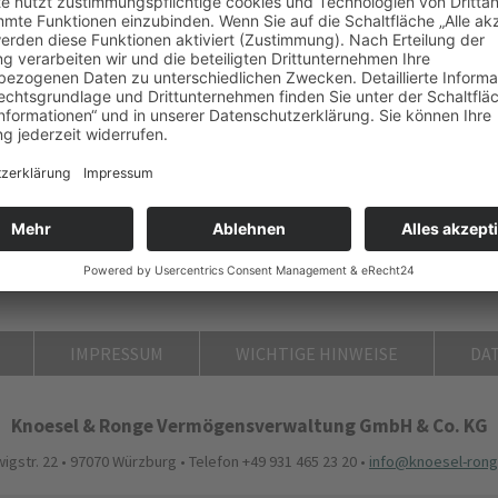
IMPRESSUM
WICHTIGE HINWEISE
DA
Knoesel & Ronge Vermögensverwaltung GmbH & Co. KG
igstr. 22 • 97070 Würzburg • Telefon +49 931 465 23 20 •
info@knoesel-rong